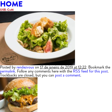
HOME
U0B–CwM
Posted by
rendezvous
on
17 de janeiro de 2019 at 12:22
. Bookmark the
permalink
. Follow any comments here with the
RSS feed for this post
.
Trackbacks are closed, but you can
post a comment
.